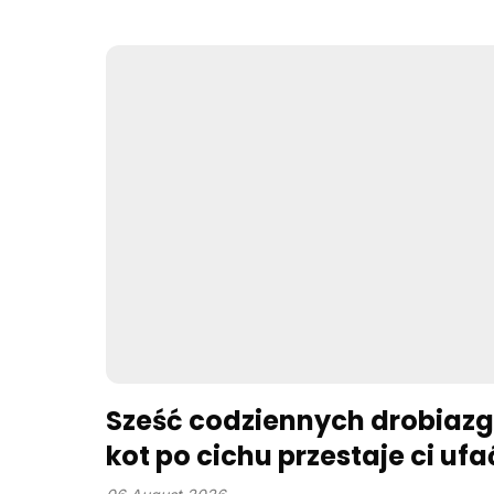
Sześć codziennych drobiazg
kot po cichu przestaje ci ufa