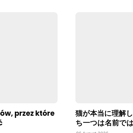
ów, przez które
猫が本当に理解し
ć
ち一つは名前で