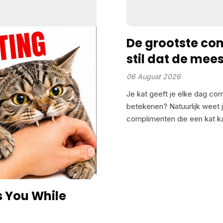
りません。トリートと言っ
を自ら学んでしまったので
め、期待以上のスピードでそ
De grootste com
その言葉自体を超えて、猫
stil dat de mee
時間にキッチンに向かうあ
を中心にした一連の連想を
06 August 2026
システムの中で最も明確なト
Je kat geeft je elke dag com
知っている 複数の猫を飼っ
betekenen? Natuurlijk weet j
を呼ばれた猫以外の猫が反
complimenten die een kat k
あなたが呼んだ猫を見たり
れを単なる偶然だと思った
た。2022年、京都大学の
物行動学の世界を驚かせま
仲間の名前を学び、認識す
イデンティティまでを理解し
s You While
いうと、一匹の猫の名前を
画像を表示したのです。間
長くその映像を見つめまし