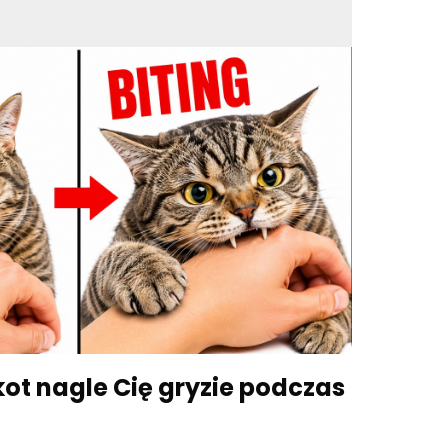
食べ物や遊び、愛情も伴うものであれば、猫はより反
バスや獣医の訪問が待っていると思えば、姿を消すこ
興味深いところです。あなたの猫は、あなたが言って
います。彼らはただ、あなたに反応する価値があるか
 自分の名前を理解している猫が、他にどのような言
しょうか。次に紹介する言葉は、あなたの猫に対する
せん。 2. 彼らは「ノー」を理解している あなた
猫が固まるのを見たことはありませんか？カウンター
っ掻いている時、あるいはテーブルから何かを落とし
うと、彼らはすぐに止まります。だから、彼らは理解
よね？それには賛成ですが、反対でもあります。猫は
」という意味を学びます。しかし、ほとんどの飼い主
言葉に反応する方法です。 猫は、音のトーンや音
応します。その鋭く突然の音は、猫にとってネガティ
猫はその音が聞こえると、不快な出来事が起こること
ot nagle Cię gryzie podczas
れはルールを尊重するからではなく、不快感を避けた
のは、もし「ノー」をあまりにも頻繁に、大きな声
に使ってしまうと、猫は規律を学ぶのではなく、恐怖