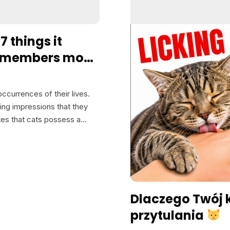
を呼ばれることが、いつも
応するでしょう。しかし、
とでしょう。これがとても
7 things it
いることを正確に理解して
 remembers most
どうかを決めているのです。
葉を静かに学んでいるので
見方を永遠に変えるかもしれま
ccurrences of their lives.
が「ノー」と言った瞬間、
ing impressions that they
の上にいる時、ソファを引
ates that cats possess a…
そうな時などです。一度言
したに違いないと思います
時間が経つにつれて「ノー
が勘違いしているのは、猫が
量、感情のこもった声に反
ブな連想を作り出します。
Dlaczego Twój k
を学習し、止まります。こ
przytulania
いためです。 ここで難しい
で、あるいは間違った瞬間