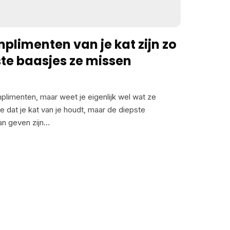
て与えることを繰り返していただけで、猫はその残り
す。食べ物が猫の世界で最も強力な動機付けであるた
の音が結果に結び付くことを理解しました。 さらに
plimenten van je kat zijn zo
は袋の音やキャビネットを開ける音、あるいは特定の
ste baasjes ze missen
なたの足音にすら反応し始めます。彼らは、その瞬間
築いているのです。この言葉は、猫が自分で構築した
リガーに過ぎないのです。 4. 彼らは他の猫の名前も
plimenten, maar weet je eigenlijk wel wat ze
ている場合、他の猫の名前を呼んだときに、その名前
e dat je kat van je houdt, maar de diepste
応することに気付いたことはありませんか？その猫は
an geven zijn…
、通常その猫が通るドアをちらっと見たりします。こ
かもしれませんが、それは偶然ではありませんでし
高木沙帆を中心とした研究チームが発表した研究は、動
した。彼らの発見は、他の猫と一緒に暮らす猫がその
るということです。音だけでなく、背後にあるそのア
ていました。 彼らがどのようにそれを証明したかと
強調して、その猫が正しい画像かまったく異なる猫の
違った猫が映し出されると、実験に参加した猫はより
た。この長いまなざしは、動物研究において一般的に