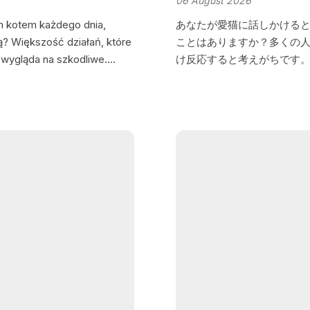
06 August 2026
im kotem każdego dnia,
あなたが愛猫に話しかける
zą? Większość działań, które
ことはありますか？多くの
e wygląda na szkodliwe.…
け反応すると考えがちです
たのは、猫が毎日のように
中の一つ、ほとんどの飼い
に猫の信頼を徐々に損ねて
葉から始めましょう。 1. 
んだとき、猫があなたを見
たことがありますか？その
せんが、実は猫はしっかりと
者と彼女のチームは、猫と
た。彼らは多くの猫をテス
を無作為な言葉や音がほとん
ぜ猫はいつも駆け寄ってく
に反応するようには設計さ
れましたが、猫は元々従う
を聞いたとき、彼らは選択