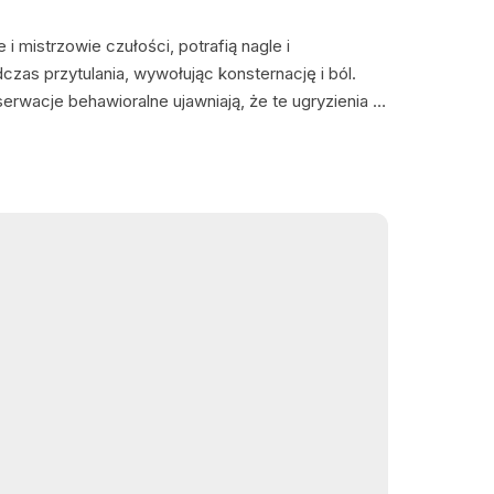
たとの関係でストレスを感じるようになるのです。そ
もに変化します。猫はより隠れるようになったり、あ
 i mistrzowie czułości, potrafią nagle i
反応したり、呼んでも近づかなくなることがありま
zas przytulania, wywołując konsternację i ból.
との絆を忘れたからではなく、あなたが無意識のうち
rwacje behawioralne ujawniają, że te ugryzienia to
線してしまったからです。良い結果を得ている飼い主
a, nieodkryta…
そして落ち着いたトーンで使う人たちです。穏やかに
その後に彼らができることに注意を向けさせるのが、
。 3. 彼らは「トリート」を知っている 家のどこ
現す魔法のような言葉は何でしょうか？答えは簡単で
の言葉を三部屋向こうからささやいたとしても、猫は
て、まるで一日中待っていたかのようにあなたを見つ
愛いだけでなく、科学的にも説明できます。猫は古典
学びます。これは、パブロフという科学者が100年
して音を聞くとよだれを垂らすことを観察した過程と
結果に繋がる場合、脳はその二つの間に直接的な結び
ル食べ物。考える必要はありません。それは自動的に
白いことに、大抵の飼い主は自分がそのように猫を訓
いません。あなたは猫に語彙の授業を行ったことはあ