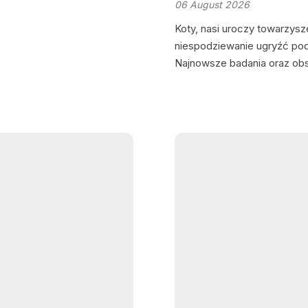
06 August 2026
を学んでしまいます。あな
して、その影響は時間とと
Koty, nasi uroczy towarzysze
なたが急に動くとビクっと
niespodziewanie ugryźć podc
す。それは、彼らがあなた
Najnowsze badania oraz obse
に彼らに与える意味を再配
nie akt agresji, lecz głębok
は、「ノー」を控えめに、
一度だけ「ノー」と言い、
信頼を壊さずに教える方法です
にいても、猫が瞬時に姿を
す。「トリート」です。こ
すでにあなたの足元に座っ
めています。これはただ可
的条件付けと呼ばれる方法で
以上前に犬が食べ物を期待
同じです。 特定の音が同じ
つきを作ります。音イコー
行われるのです。そして面
練していることに気づいて