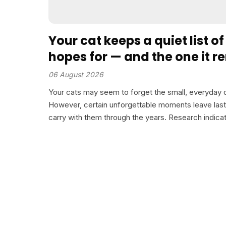
Your cat keeps a quiet list of 
hopes for — and the one it
isn’t food
06 August 2026
Your cats may seem to forget the small, everyday o
However, certain unforgettable moments leave last
carry with them through the years. Research indic