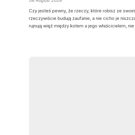
06 August 2026
Czy jesteś pewny, że rzeczy, które robisz ze swo
rzeczywiście budują zaufanie, a nie cicho je niszc
rujnują więź między kotem a jego właścicielem, ni