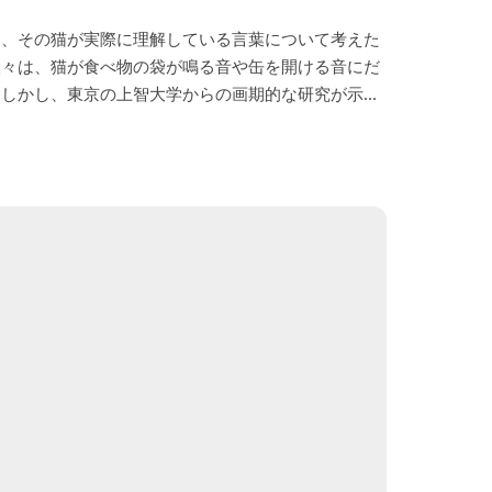
と、その猫が実際に理解している言葉について考えた
人々は、猫が食べ物の袋が鳴る音や缶を開ける音にだ
。しかし、東京の上智大学からの画期的な研究が示し
使われる特定の言葉を学び、反応することです。その
主が間違って使っている単語は、知らず知らずのうち
いるかもしれません。それでは、最初に彼らが学ぶ言
彼らは自分の名前を知っている あなたは愛猫の名前を呼
て、一度瞬きした後、反対の方向に歩いていくのを見
時、あなたは猫が理解していないと思ったかもしれま
理解しています。2019年、上智大学の斎藤篤子研究
言葉に関する私たちの知識を変える研究を発表しまし
トし、驚くべきことを発見しました。猫は自分の名前
ど同じである言葉から区別できるのです。 では、な
るわけではないのでしょうか？それは、猫が犬のよう
れていないからです。犬は従順性を持つように育てら
ために生まれたわけではありません。猫が自分の名前
をします。反応する価値があるかを判断します。名前