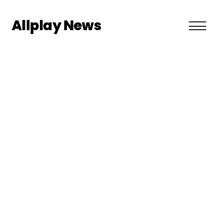
Allplay News
About US
Privacy Policy
Terms and Conditions
Contact