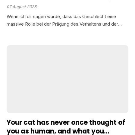
verrät mehr über ihr Geschlecht als
07 August 2026
du denkst
Wenn ich dir sagen würde, dass das Geschlecht eine
massive Rolle bei der Prägung des Verhaltens und der
Persönlichkeit deiner Katzen spielt, würdest du mir dann
glauben? Sind männliche Katzen tatsächlich eher gesellig
oder…
Your cat has never once thought of
you as human, and what you