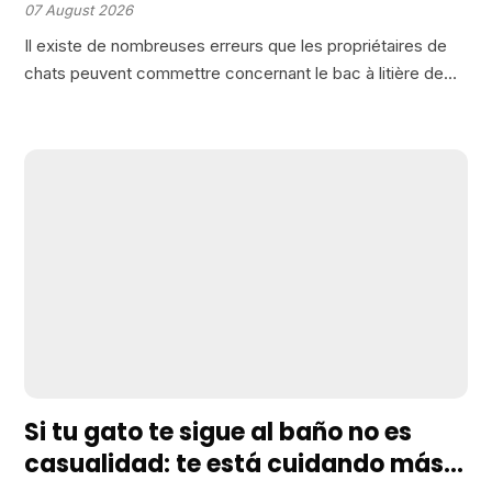
souvent ça qui explique les
07 August 2026
accidents
Il existe de nombreuses erreurs que les propriétaires de
chats peuvent commettre concernant le bac à litière de
leurs animaux, souvent à leur insu. Dans cette optique, j’ai
préparé une liste des douze erreurs…
Si tu gato te sigue al baño no es
casualidad: te está cuidando más