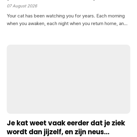
actually are to them is stranger
07 August 2026
than that
Your cat has been watching you for years. Each morning
when you awaken, each night when you return home, and
during every quiet moment when you might think they’re
merely staring into space, they…
Je kat weet vaak eerder dat je ziek
wordt dan jijzelf, en zijn neus