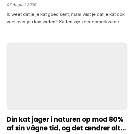
verraadt het
07 August 2026
Ik weet dat je je kat goed kent, maar wist je dat je kat ook
veel over jou kan weten? Katten zijn zeer opmerkzame
dieren en gebruiken elke mogelijke detail om de wereld
om…
Din kat jager i naturen op mod 80%
af sin vågne tid, og det ændrer alt