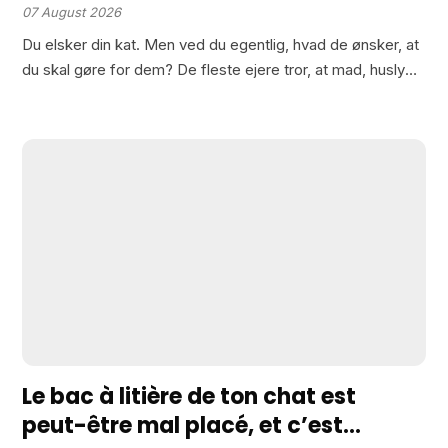
ved madskålen
07 August 2026
Du elsker din kat. Men ved du egentlig, hvad de ønsker, at
du skal gøre for dem? De fleste ejere tror, at mad, husly
og kram kvæler behovene. Men der er ting, din kat…
Le bac à litière de ton chat est
peut-être mal placé, et c’est