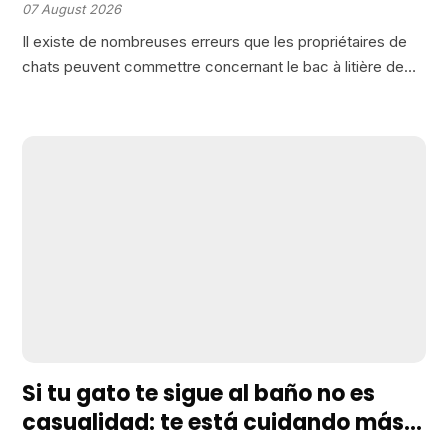
souvent ça qui explique les
07 August 2026
accidents
Il existe de nombreuses erreurs que les propriétaires de
chats peuvent commettre concernant le bac à litière de
leurs animaux, souvent à leur insu. Dans cette optique, j’ai
préparé une liste des douze erreurs…
Si tu gato te sigue al baño no es
casualidad: te está cuidando más