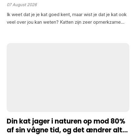
verraadt het
07 August 2026
Ik weet dat je je kat goed kent, maar wist je dat je kat ook
veel over jou kan weten? Katten zijn zeer opmerkzame
dieren en gebruiken elke mogelijke detail om de wereld
om…
Din kat jager i naturen op mod 80%
af sin vågne tid, og det ændrer alt