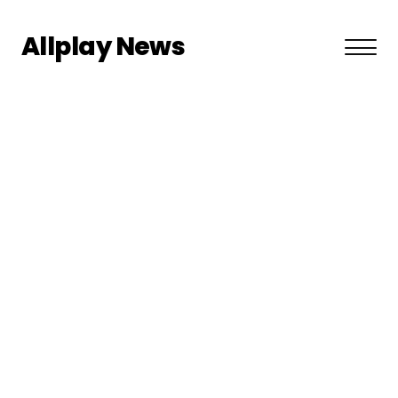
Allplay News
About US
Privacy Policy
Terms and Conditions
Contact