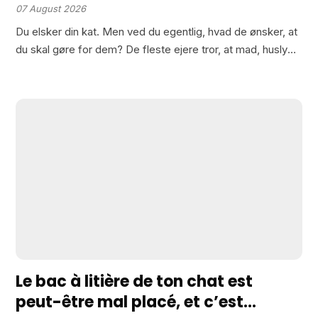
ved madskålen
07 August 2026
Du elsker din kat. Men ved du egentlig, hvad de ønsker, at
du skal gøre for dem? De fleste ejere tror, at mad, husly
og kram kvæler behovene. Men der er ting, din kat…
Le bac à litière de ton chat est
peut-être mal placé, et c’est