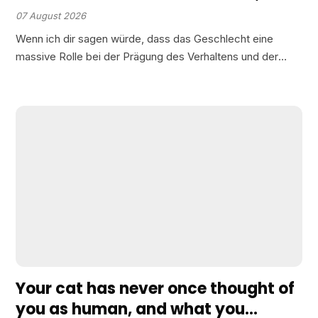
verrät mehr über ihr Geschlecht als
07 August 2026
du denkst
Wenn ich dir sagen würde, dass das Geschlecht eine
massive Rolle bei der Prägung des Verhaltens und der
Persönlichkeit deiner Katzen spielt, würdest du mir dann
glauben? Sind männliche Katzen tatsächlich eher gesellig
oder…
Your cat has never once thought of
you as human, and what you