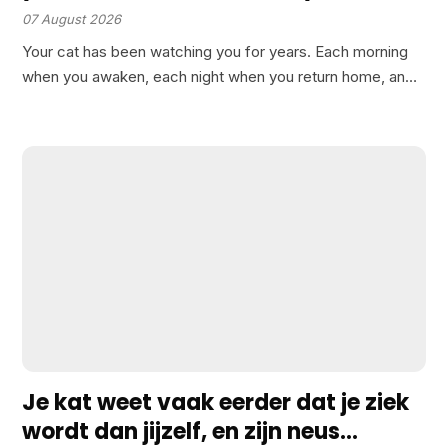
actually are to them is stranger
07 August 2026
than that
Your cat has been watching you for years. Each morning
when you awaken, each night when you return home, and
during every quiet moment when you might think they’re
merely staring into space, they…
Je kat weet vaak eerder dat je ziek
wordt dan jijzelf, en zijn neus