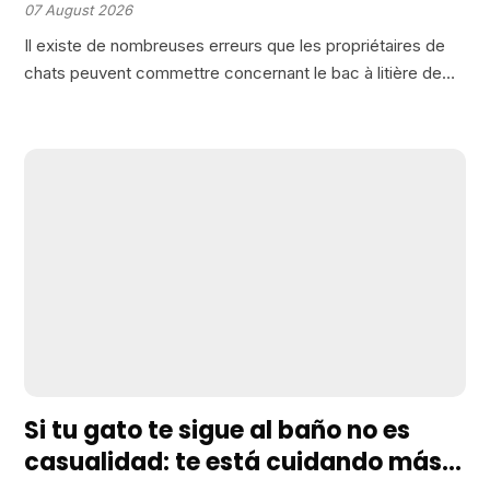
souvent ça qui explique les
07 August 2026
accidents
Il existe de nombreuses erreurs que les propriétaires de
chats peuvent commettre concernant le bac à litière de
leurs animaux, souvent à leur insu. Dans cette optique, j’ai
préparé une liste des douze erreurs…
Si tu gato te sigue al baño no es
casualidad: te está cuidando más