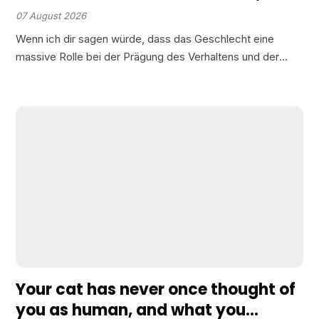
verrät mehr über ihr Geschlecht als
07 August 2026
du denkst
Wenn ich dir sagen würde, dass das Geschlecht eine
massive Rolle bei der Prägung des Verhaltens und der
Persönlichkeit deiner Katzen spielt, würdest du mir dann
glauben? Sind männliche Katzen tatsächlich eher gesellig
oder…
Your cat has never once thought of
you as human, and what you