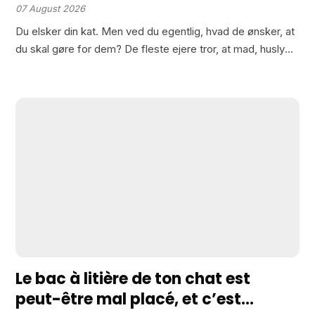
ved madskålen
07 August 2026
Du elsker din kat. Men ved du egentlig, hvad de ønsker, at
du skal gøre for dem? De fleste ejere tror, at mad, husly
og kram kvæler behovene. Men der er ting, din kat…
Le bac à litière de ton chat est
peut-être mal placé, et c’est