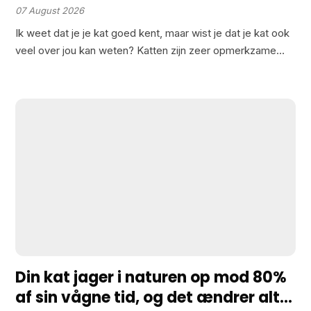
verraadt het
07 August 2026
Ik weet dat je je kat goed kent, maar wist je dat je kat ook
veel over jou kan weten? Katten zijn zeer opmerkzame
dieren en gebruiken elke mogelijke detail om de wereld
om…
Din kat jager i naturen op mod 80%
af sin vågne tid, og det ændrer alt