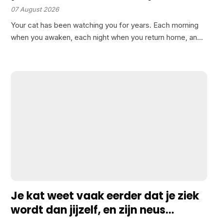
actually are to them is stranger
07 August 2026
than that
Your cat has been watching you for years. Each morning
when you awaken, each night when you return home, and
during every quiet moment when you might think they’re
merely staring into space, they…
Je kat weet vaak eerder dat je ziek
wordt dan jijzelf, en zijn neus