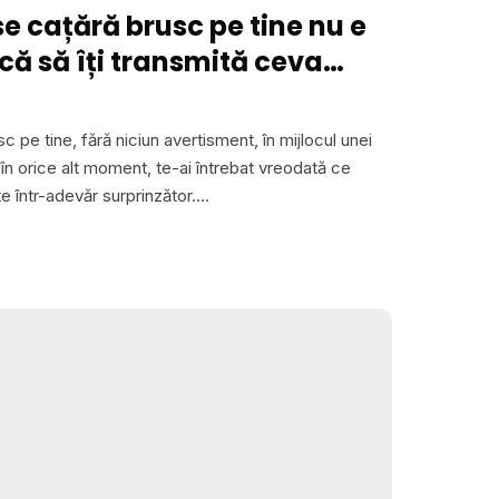
se cațără brusc pe tine nu e
că să îți transmită ceva
c pe tine, fără niciun avertisment, în mijlocul unei
u în orice alt moment, te-ai întrebat vreodată ce
te într-adevăr surprinzător.…