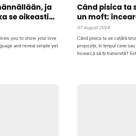
hännällään, ja
Când pisica ta 
ka se oikeasti
un moft: încear
anume
07 August 2026
llows you to show your love
Când pisica ta se cațără brus
language and reveal simple yet
propoziții, în timpul cinei sa
încearcă să îți transmită? Es