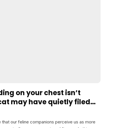
ng on your chest isn’t
at may have quietly filed
m”
ve that our feline companions perceive us as more