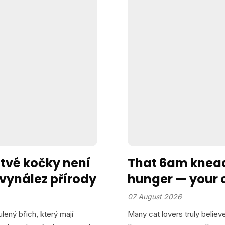
tvé kočky není
That 6am kneadi
 vynález přírody
hunger — your c
you under “mo
07 August 2026
lený břich, který mají
Many cat lovers truly belie