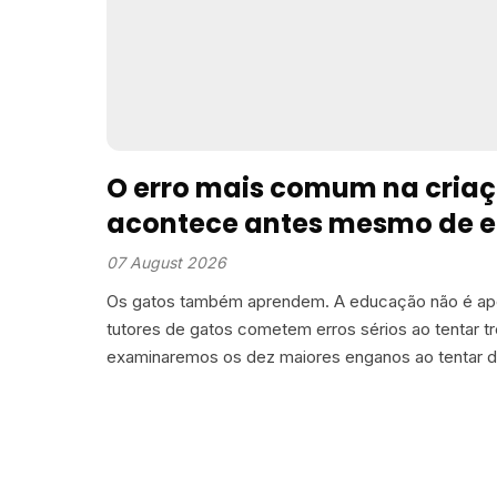
O erro mais comum na cria
acontece antes mesmo de e
três meses
07 August 2026
Os gatos também aprendem. A educação não é ape
tutores de gatos cometem erros sérios ao tentar tre
examinaremos os dez maiores enganos ao tentar di