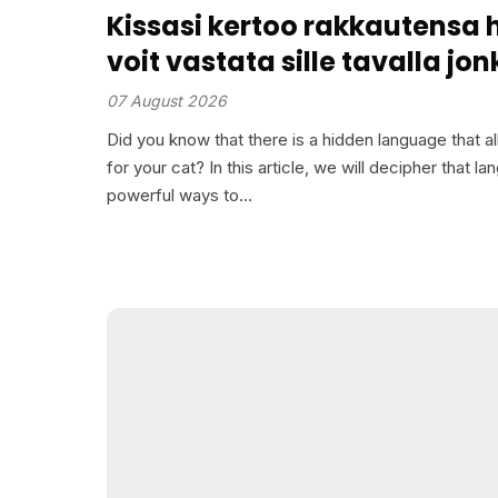
Kissasi kertoo rakkautensa 
voit vastata sille tavalla jon
ymmärtää
07 August 2026
Did you know that there is a hidden language that a
for your cat? In this article, we will decipher that 
powerful ways to…