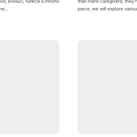
od, evoluci, funkce a mnoho
than mere caregivers; they m
ďme…
piece, we will explore vario