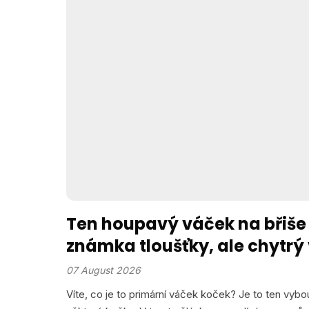
Ten houpavý váček na břiše 
známka tloušťky, ale chytrý
07 August 2026
Víte, co je to primární váček koček? Je to ten vybou