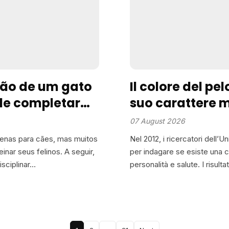
ção de um gato
Il colore del pe
le completar
suo carattere 
07 August 2026
nas para cães, mas muitos
Nel 2012, i ricercatori dell’
inar seus felinos. A seguir,
per indagare se esiste una co
sciplinar…
personalità e salute. I risult