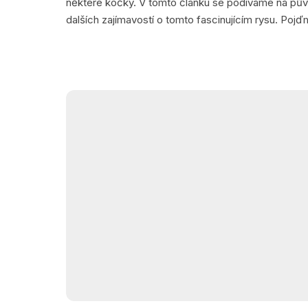
některé kočky. V tomto článku se podíváme na pův
dalších zajímavostí o tomto fascinujícím rysu. Poj