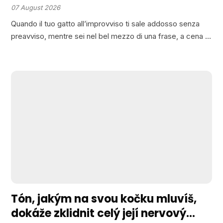
sta dicendo qualcosa di preciso
07 August 2026
Quando il tuo gatto all’improvviso ti sale addosso senza
preavviso, mentre sei nel bel mezzo di una frase, a cena o
in qualsiasi altra attività, sei davvero consapevole di quello
che sta cercando di…
Tón, jakým na svou kočku mluvíš,
dokáže zklidnit celý její nervový