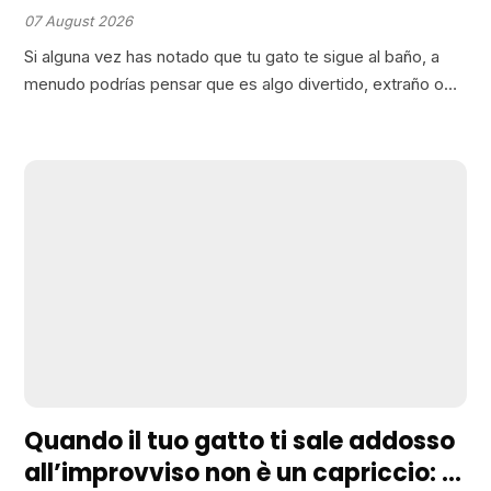
de lo que crees
07 August 2026
Si alguna vez has notado que tu gato te sigue al baño, a
menudo podrías pensar que es algo divertido, extraño o
incluso un poco sospechoso. Sin embargo, aquí está la
parte que casi…
Quando il tuo gatto ti sale addosso
all’improvviso non è un capriccio: ti