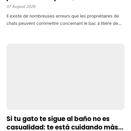
souvent ça qui explique les
07 August 2026
accidents
Il existe de nombreuses erreurs que les propriétaires de
chats peuvent commettre concernant le bac à litière de
leurs animaux, souvent à leur insu. Dans cette optique, j’ai
préparé une liste des douze erreurs…
Si tu gato te sigue al baño no es
casualidad: te está cuidando más