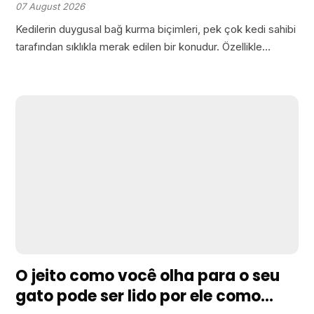
göremeden kalıyor
07 August 2026
Kedilerin duygusal bağ kurma biçimleri, pek çok kedi sahibi
tarafından sıklıkla merak edilen bir konudur. Özellikle
“Kedim beni seviyor mu?” sorusu, çoğu zaman akılları
meşgul eder. Kedi sahipleri, kedilerin sadece yiyecek dolu
bir kase…
O jeito como você olha para o seu
gato pode ser lido por ele como