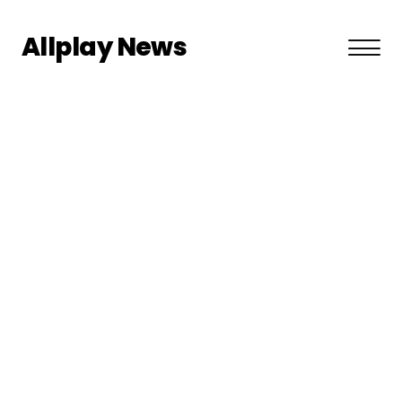
Allplay News
About US
Privacy Policy
Terms and Conditions
Contact